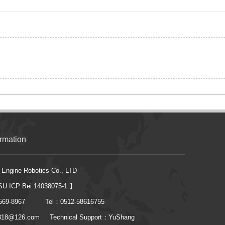
ormation
 Engine Robotics Co., LTD
SU ICP Bei 14038075-1
】
569-8967
Tel：0512-58616755
n818@126.com
Technical Support：
YuShang