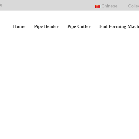
D!
Chinese
Colle
Home
Pipe Bender
Pipe Cutter
End Forming Mach