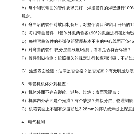
A）每个测试弯曲的管件要求完好，焊接管件的焊缝进行100
规定。
B）弯曲后的管件对坡口制备后，对整个管口和管口I开始的1
C）每根弯曲管件，I管体外弧两侧各
±
90°的弧面进行磁粉I
D）每根弯曲管件的外弧侧距壁厚基本不变的中心线面正负45
E）对弯曲的管件I做分层曲线度I检测，看看是否符合标准？
F）管件剩磁检测：按照相关的规定进行检查和消磁，不超过
G）油漆表面检测：油漆是否合格？是否光亮？有无明显划痕
3、弯管机机体外观检查：
A）机体外面不存在裂纹、过热、过烧；表面无硬点；
B）机体内外表面是否光滑？有否缺损？焊接分层、物理刻痕
C）机箱表面上不能有深度超过3.28mm的摔坑或焊缝上深度
4、电气检测：