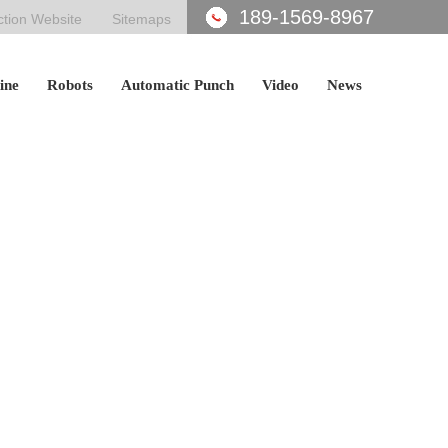
189-1569-8967
ction Website
Sitemaps
ine
Robots
Automatic Punch
Video
News