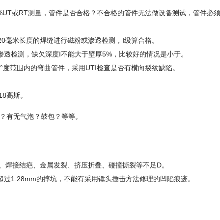
%UT或RT测量，管件是否合格？不合格的管件无法做设备测试，管件必
20毫米长度的焊缝进行磁粉或渗透检测，Ⅰ级算合格。
或渗透检测，缺欠深度I不能大于壁厚5%，比较好的情况是小于。
°度范围内的弯曲管件，采用UTI检查是否有横向裂纹缺陷。
18高斯。
？有无气泡？鼓包？等等。
、焊接结疤、金属发裂、挤压折叠、碰撞撕裂等不足D。
超过1.28mm的摔坑，不能有采用锤头捶击方法修理的凹陷痕迹。