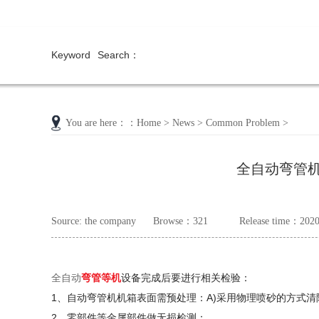
Keyword Search：
You are here：
：
Home
>
News
>
Common Problem
>
全自动弯管
Source: the company
Browse：
321
Release time：202
全自动
弯管等机
设备完成后要进行相关检验：
1、自动弯管机机箱表面需预处理：A)采用物理喷砂的方式清
2、零部件等金属部件做无损检测：